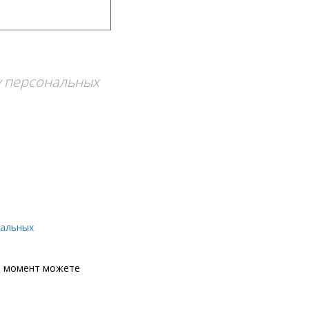
у персональных
нальных
й момент можете